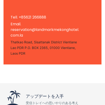
Tell. +85621 266888
Email.
reservation@landmarkmekonghotel.
com.la
Thatkao Road, Sisattanak District Vientiane
Lao PDR P.O. BOX 2365, 01000 Vientiane,
Laos PDR
アップデートを入手
受信トレイへの思いやりのある考え