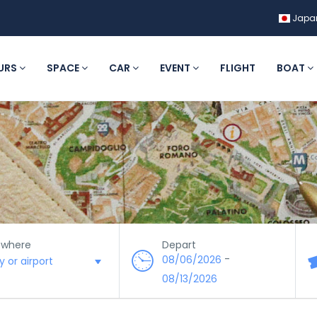
Japa
URS
SPACE
CAR
EVENT
FLIGHT
BOAT
 where
Depart
-
08/06/2026
08/13/2026