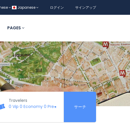
nese
Japanese
ログイン
サインアップ
PAGES
Travelers
0 Vip
0 Economy
0 Premium
0 Business
0 First Class
サーチ