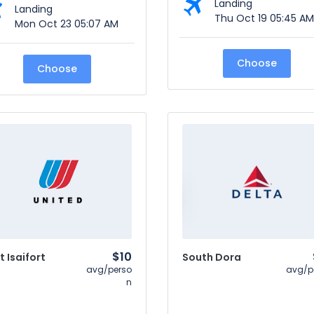
Landing
Landing
Thu Oct 19 05:45 AM
Mon Oct 23 05:07 AM
Choose
Choose
$10
t Isaifort
South Dora
avg/perso
avg/p
n