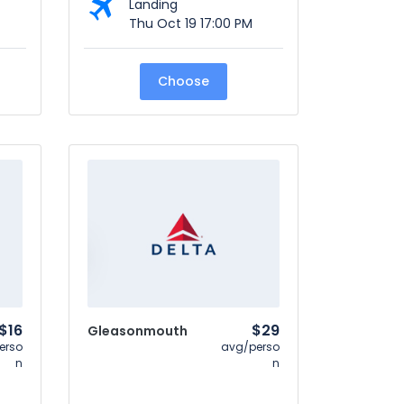
Landing
Thu Oct 19 17:00 PM
Choose
$16
$29
Gleasonmouth
erso
avg/perso
n
n