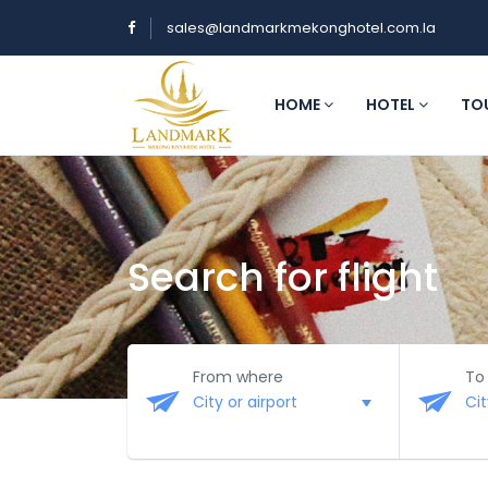
sales@landmarkmekonghotel.com.la
HOME
HOTEL
TO
Search for flight
From where
To