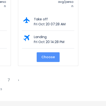
erso
avg/perso
n
n
Take off
Fri Oct 20 07:28 AM
Landing
Fri Oct 20 14:28 PM
Choose
6
7
›
ts