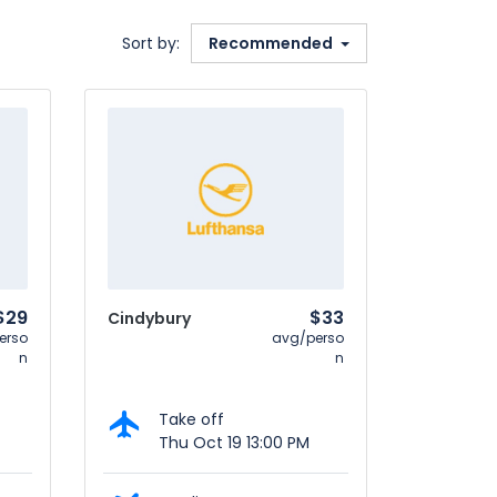
Sort by:
Recommended
$29
$33
Cindybury
erso
avg/perso
n
n
Take off
Thu Oct 19 13:00 PM