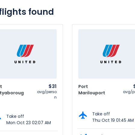
flights found
$31
t
Port
avg/perso
avg/p
ityaboroug
Marilouport
n
Take off
Take off
Thu Oct 19 01:45 AM
Mon Oct 23 02:07 AM