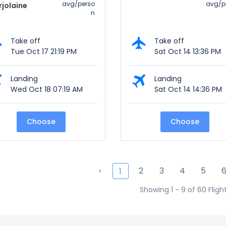
avg/perso
avg/p
jolaine
n
Take off
Take off
Tue Oct 17 21:19 PM
Sat Oct 14 13:36 PM
Landing
Landing
Wed Oct 18 07:19 AM
Sat Oct 14 14:36 PM
Choose
Choose
‹
2
3
4
5
1
Showing 1 - 9 of 60 Fligh