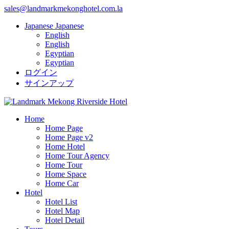
sales@landmarkmekonghotel.com.la
Japanese
Japanese
English
English
Egyptian
Egyptian
ログイン
サインアップ
Home
Home Page
Home Page v2
Home Hotel
Home Tour Agency
Home Tour
Home Space
Home Car
Hotel
Hotel List
Hotel Map
Hotel Detail