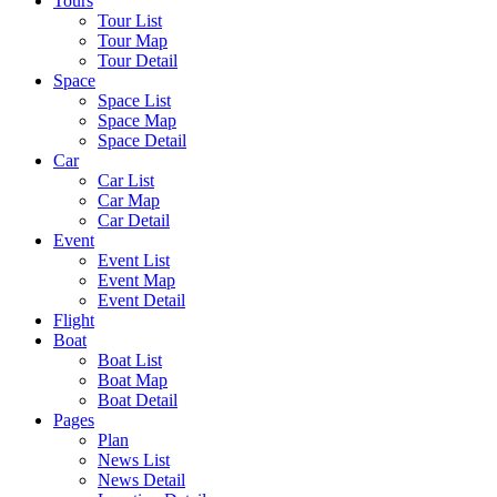
Tours
Tour List
Tour Map
Tour Detail
Space
Space List
Space Map
Space Detail
Car
Car List
Car Map
Car Detail
Event
Event List
Event Map
Event Detail
Flight
Boat
Boat List
Boat Map
Boat Detail
Pages
Plan
News List
News Detail