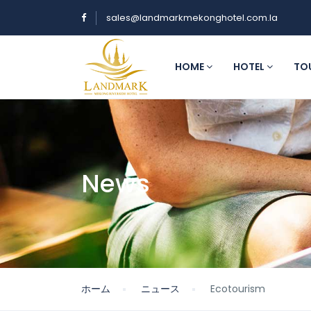
sales@landmarkmekonghotel.com.la
HOME
HOTEL
TO
News
ホーム
ニュース
Ecotourism