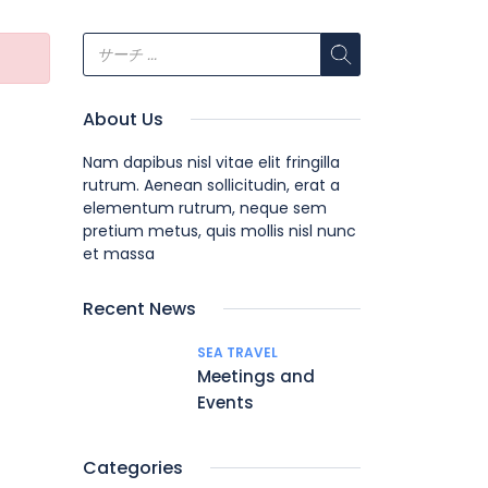
About Us
Nam dapibus nisl vitae elit fringilla
rutrum. Aenean sollicitudin, erat a
elementum rutrum, neque sem
pretium metus, quis mollis nisl nunc
et massa
Recent News
SEA TRAVEL
Meetings and
Events
Categories