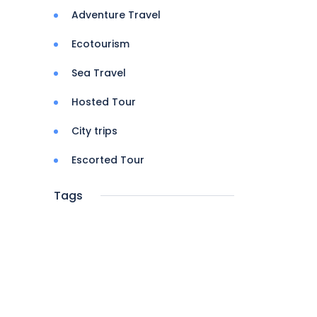
Adventure Travel
Ecotourism
Sea Travel
Hosted Tour
City trips
Escorted Tour
Tags