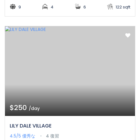
9
4
6
122 sqft
$250
/day
LILY DALE VILLAGE
4.5/5
優秀な
4 復習