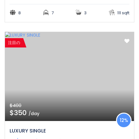
8
7
3
111 sqft
注目の
$400
$350
/day
12%
LUXURY SINGLE