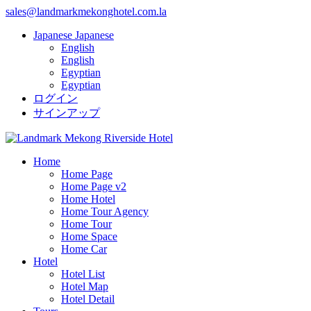
sales@landmarkmekonghotel.com.la
Japanese
Japanese
English
English
Egyptian
Egyptian
ログイン
サインアップ
Home
Home Page
Home Page v2
Home Hotel
Home Tour Agency
Home Tour
Home Space
Home Car
Hotel
Hotel List
Hotel Map
Hotel Detail