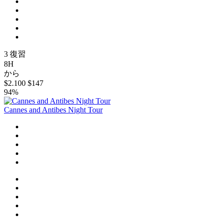
3 復習
8H
から
$2.100
$147
94%
Cannes and Antibes Night Tour