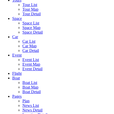
Tours
Tour List
Tour Map
Tour Detail
Space
Space List
Space Map
Space Detail
Car
Car List
Car Map
Car Detail
Event
Event List
Event Map
Event Detail
Flight
Boat
Boat List
Boat Map
Boat Detail
Pages
Plan
News List
News Detail