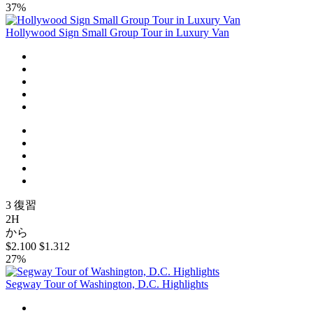
37%
Hollywood Sign Small Group Tour in Luxury Van
3 復習
2H
から
$2.100
$1.312
27%
Segway Tour of Washington, D.C. Highlights