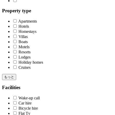
Property type
Apartments
Hotels
Homestays
Villas
Boats
Motels
Resorts
Lodges
Holiday homes
Cruises
もっと
Facilities
Wake-up call
Car hire
Bicycle hire
Flat Tv