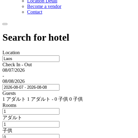
Location Detail
Become a vendor
Contact
Search for hotel
Location
Check In - Out
08/07/2026
-
08/08/2026
Guests
1 アダルト
1 アダルト
-
0 子供
0 子供
Rooms
アダルト
子供