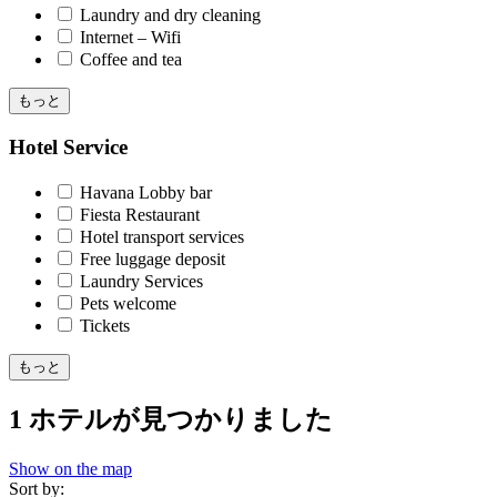
Laundry and dry cleaning
Internet – Wifi
Coffee and tea
もっと
Hotel Service
Havana Lobby bar
Fiesta Restaurant
Hotel transport services
Free luggage deposit
Laundry Services
Pets welcome
Tickets
もっと
1 ホテルが見つかりました
Show on the map
Sort by: