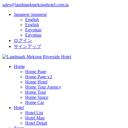
sales@landmarkmekonghotel.com.la
Japanese
Japanese
English
English
Egyptian
Egyptian
ログイン
サインアップ
Home
Home Page
Home Page v2
Home Hotel
Home Tour Agency
Home Tour
Home Space
Home Car
Hotel
Hotel List
Hotel Map
Hotel Detail