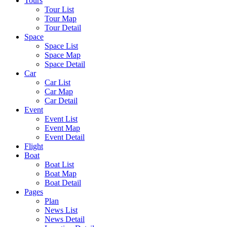
Tours
Tour List
Tour Map
Tour Detail
Space
Space List
Space Map
Space Detail
Car
Car List
Car Map
Car Detail
Event
Event List
Event Map
Event Detail
Flight
Boat
Boat List
Boat Map
Boat Detail
Pages
Plan
News List
News Detail